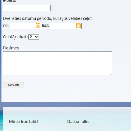
e-pasts
Izvēlieties datumu periodu, kurā Jūs vēlaties ceļot
no:
līdz:
Ceļotāju skaits
Piezīmes
Mūsu kontakti
Darba laiks