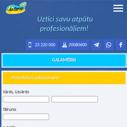
Uztici savu atpūtu
profesionāļiem!
23 220 000
20080600
GALAMĒRĶI
Pieteikties ceļojumam!
Vārds, Uzvārds
Tālrunis