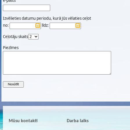
e-pasts
Izvēlieties datumu periodu, kurā Jūs vēlaties ceļot
no:
līdz:
Ceļotāju skaits
Piezīmes
Mūsu kontakti
Darba laiks