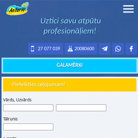
Uztici savu atpūtu
profesionāļiem!
27 077 039
20080600
GALAMĒRĶI
Pieteikties ceļojumam!
Vārds, Uzvārds
Tālrunis