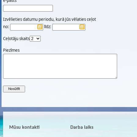
e-pasts
Izvēlieties datumu periodu, kurā Jūs vēlaties ceļot
no:
līdz:
Ceļotāju skaits
Piezīmes
Mūsu kontakti
Darba laiks