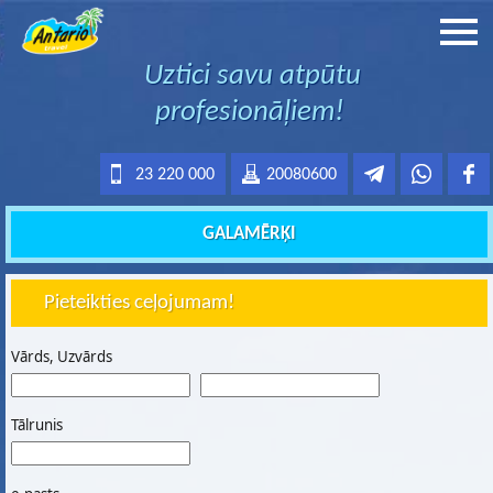
Uztici savu atpūtu
profesionāļiem!
23 220 000
20080600
GALAMĒRĶI
Pieteikties ceļojumam!
Vārds, Uzvārds
Tālrunis