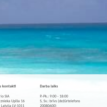
 kontakti
Darba laiks
io SIA
P.-Pk.: 9:00 - 18:00
rznieka Upīša 16
S, Sv.: brīvs (dežūrtelefons
 Latvija LV-1011
20080600)