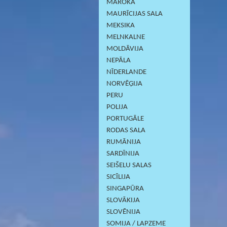
MAROKA
MAURĪCIJAS SALA
MEKSIKA
MELNKALNE
MOLDĀVIJA
NEPĀLA
NĪDERLANDE
NORVĒĢIJA
PERU
POLIJA
PORTUGĀLE
RODAS SALA
RUMĀNIJA
SARDĪNIJА
SEIŠELU SALAS
SICĪLIJA
SINGAPŪRA
SLOVĀKIJA
SLOVĒNIJA
SOMIJA / LAPZEME