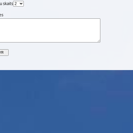
u skaits
es