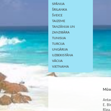
SPĀNIJA
ŠRILANKA
ŠVEICE
TAIZEME
TANZĀNIJA UN
ZANZIBĀRA
TUNISIJA
TURCIJA
UNGĀRIJA
UZBEKISTĀNA
VĀCIJA
VJETNAMA
Mūsu
Antar
E. Bi
Rīga,