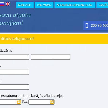
KONTAKTI
PAR MUMS
ATSAUKSMES PAR ANTARIO
SVARĪ
 savu atpūtu
ionāļiem!
200 80 60
eikties ceļojumam!
 Uzvārds
s
s
ties datumu periodu, kurā Jūs vēlaties ceļot
līdz: