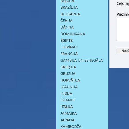
BEĻĢIJA
Ceļotāj
BRAZĪLIJA
Piezīm
BULGĀRIJA
ČEHIJA
DĀNIJA
DOMINIKĀNA
ĒĢIPTE
FILIPĪNAS
FRANCIJA
GAMBIJA UN SENEGĀLA
GRIEĶIJA
GRUZIJA
HORVĀTIJA
IGAUNIJA
INDIJA
ISLANDE
ITĀLIJA
JAMAIKA
JAPĀNA
KAMBODŽA