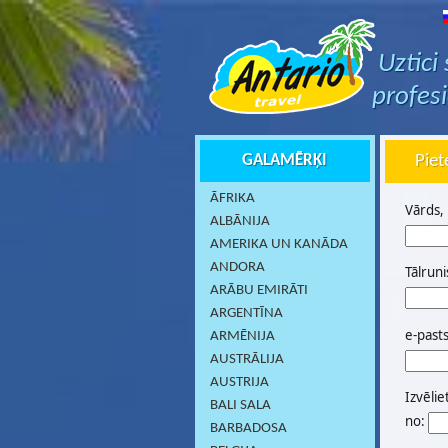
Uztici
profes
GALAMĒRĶI
Piet
ĀFRIKA
Vārds,
ALBĀNIJA
AMERIKA UN KANĀDA
ANDORA
Tālruni
ARĀBU EMIRĀTI
ARGENTĪNA
e-past
ARMĒNIJA
AUSTRĀLIJA
AUSTRIJA
Izvēlie
BALI SALA
no:
BARBADOSA