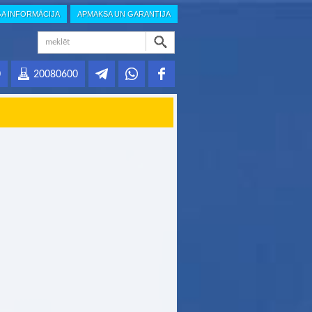
GA INFORMĀCIJA
APMAKSA UN GARANTIJA
0
20080600