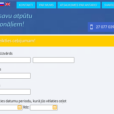
KONTAKTI
PAR MUMS
ATSAUKSMES PAR ANTARIO
SVARĪ
 savu atpūtu
ionāļiem!
27 077 03
eikties ceļojumam!
 Uzvārds
s
s
ties datumu periodu, kurā Jūs vēlaties ceļot
līdz: