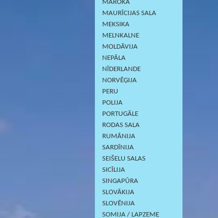
MAROKA
MAURĪCIJAS SALA
MEKSIKA
MELNKALNE
MOLDĀVIJA
NEPĀLA
NĪDERLANDE
NORVĒĢIJA
PERU
POLIJA
PORTUGĀLE
RODAS SALA
RUMĀNIJA
SARDĪNIJА
SEIŠELU SALAS
SICĪLIJA
SINGAPŪRA
SLOVĀKIJA
SLOVĒNIJA
SOMIJA / LAPZEME