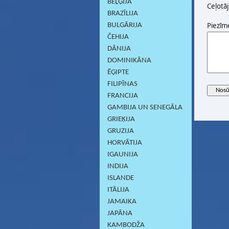
BEĻĢIJA
Ceļotāj
BRAZĪLIJA
Piezīm
BULGĀRIJA
ČEHIJA
DĀNIJA
DOMINIKĀNA
ĒĢIPTE
FILIPĪNAS
FRANCIJA
GAMBIJA UN SENEGĀLA
GRIEĶIJA
GRUZIJA
HORVĀTIJA
IGAUNIJA
INDIJA
ISLANDE
ITĀLIJA
JAMAIKA
JAPĀNA
KAMBODŽA