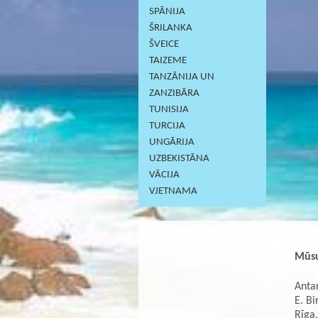
SPĀNIJA
ŠRILANKA
ŠVEICE
TAIZEME
TANZĀNIJA UN
ZANZIBĀRA
TUNISIJA
TURCIJA
UNGĀRIJA
UZBEKISTĀNA
VĀCIJA
VJETNAMA
Mūsu
Antar
E. Bi
Rīga,