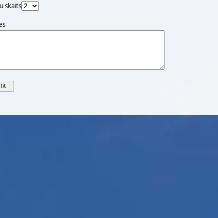
u skaits
es