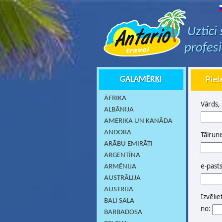
Uztici
profes
GALAMĒRĶI
Piet
ĀFRIKA
Vārds,
ALBĀNIJA
AMERIKA UN KANĀDA
ANDORA
Tālruni
ARĀBU EMIRĀTI
ARGENTĪNA
e-past
ARMĒNIJA
AUSTRĀLIJA
AUSTRIJA
Izvēlie
BALI SALA
no:
BARBADOSA