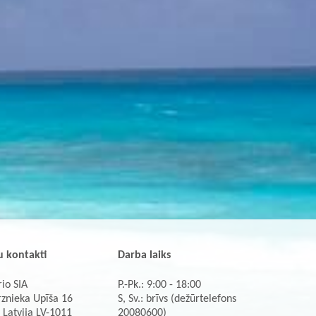
 kontakti
Darba laiks
io SIA
P.-Pk.: 9:00 - 18:00
rznieka Upīša 16
S, Sv.: brīvs (dežūrtelefons
 Latvija LV-1011
20080600)