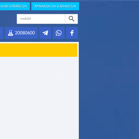
GA INFORMĀCIJA
APMAKSA UN GARANTIJA
9
20080600