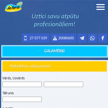
Uztici savu atpūtu
profesionāļiem!
27 077 039
20080600
GALAMĒRĶI
Pieteikties ceļojumam!
Vārds, Uzvārds
Tālrunis