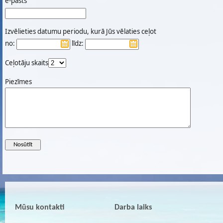
e-pasts
Izvēlieties datumu periodu, kurā Jūs vēlaties ceļot
no:
līdz:
Ceļotāju skaits
Piezīmes
Mūsu kontakti
Darba laiks