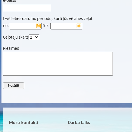
e-pasts
Izvēlieties datumu periodu, kurā Jūs vēlaties ceļot
no:
līdz:
Ceļotāju skaits
Piezīmes
Mūsu kontakti
Darba laiks