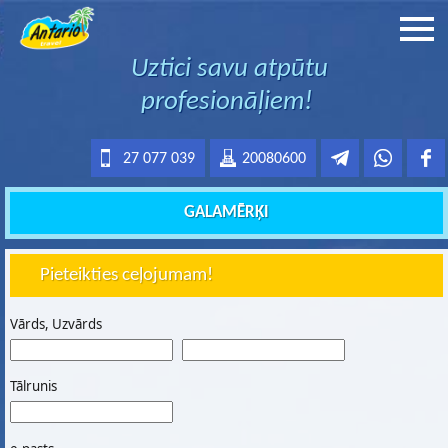
Uztici savu atpūtu
profesionāļiem!
27 077 039
20080600
GALAMĒRĶI
Pieteikties ceļojumam!
Vārds, Uzvārds
Tālrunis