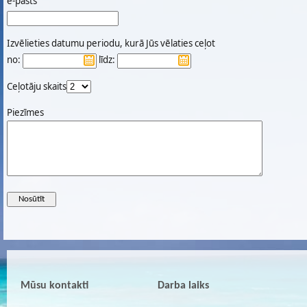
e-pasts
Izvēlieties datumu periodu, kurā Jūs vēlaties ceļot
no:
līdz:
Ceļotāju skaits
Piezīmes
Mūsu kontakti
Darba laiks