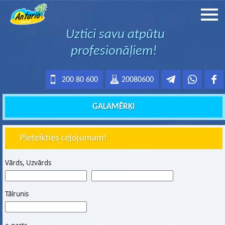
Uztici savu atpūtu
profesionāļiem!
200 80 600
20080600
GALAMĒRĶI
Pieteikties ceļojumam!
Vārds, Uzvārds
Tālrunis