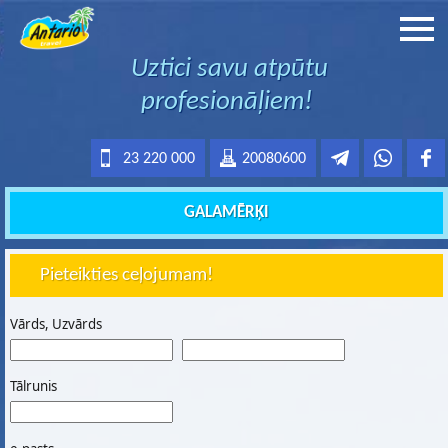
Uztici savu atpūtu
profesionāļiem!
23 220 000
20080600
GALAMĒRĶI
Pieteikties ceļojumam!
Vārds, Uzvārds
Tālrunis