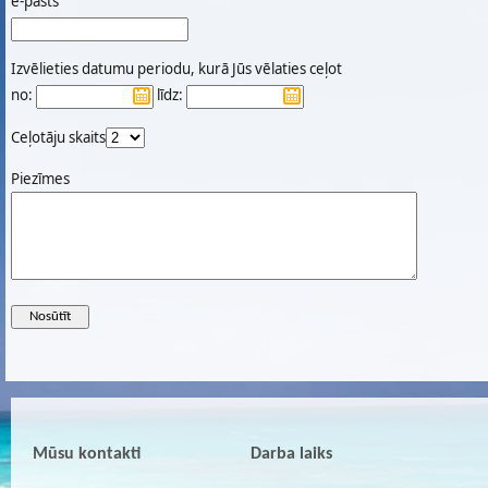
e-pasts
Izvēlieties datumu periodu, kurā Jūs vēlaties ceļot
no:
līdz:
Ceļotāju skaits
Piezīmes
Mūsu kontakti
Darba laiks