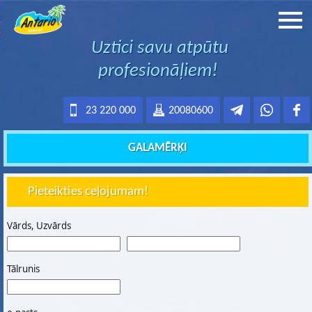
Uztici savu atpūtu
profesionāļiem!
23 220 000
20080600
GALAMĒRĶI
Pieteikties ceļojumam!
Vārds, Uzvārds
Tālrunis