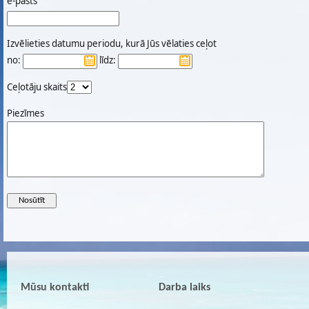
e-pasts
Izvēlieties datumu periodu, kurā Jūs vēlaties ceļot
no:
līdz:
Ceļotāju skaits
Piezīmes
Mūsu kontakti
Darba laiks