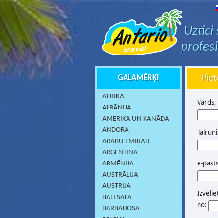
Uztici
profes
GALAMĒRĶI
Piet
ĀFRIKA
Vārds,
ALBĀNIJA
AMERIKA UN KANĀDA
ANDORA
Tālruni
ARĀBU EMIRĀTI
ARGENTĪNA
e-past
ARMĒNIJA
AUSTRĀLIJA
AUSTRIJA
Izvēlie
BALI SALA
no:
BARBADOSA