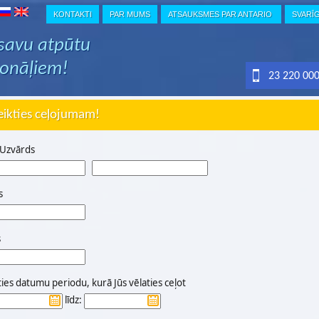
KONTAKTI
PAR MUMS
ATSAUKSMES PAR ANTARIO
SVARĪ
 savu atpūtu
ionāļiem!
23 220 00
eikties ceļojumam!
 Uzvārds
s
s
ties datumu periodu, kurā Jūs vēlaties ceļot
līdz: