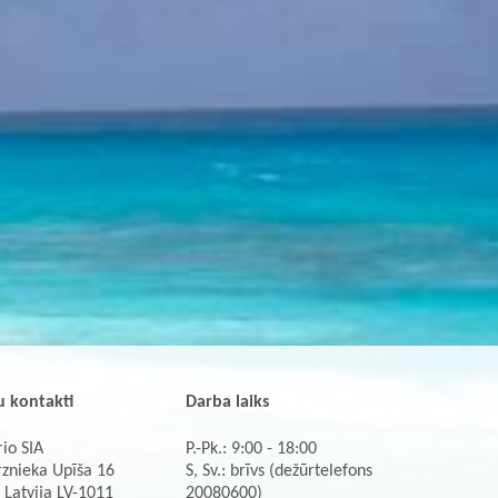
 kontakti
Darba laiks
io SIA
P.-Pk.: 9:00 - 18:00
rznieka Upīša 16
S, Sv.: brīvs (dežūrtelefons
 Latvija LV-1011
20080600)