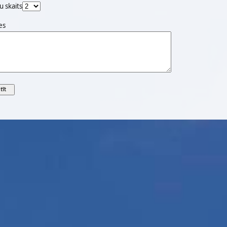
u skaits
es