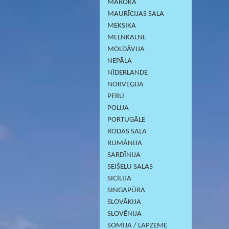
MAROKA
MAURĪCIJAS SALA
MEKSIKA
MELNKALNE
MOLDĀVIJA
NEPĀLA
NĪDERLANDE
NORVĒĢIJA
PERU
POLIJA
PORTUGĀLE
RODAS SALA
RUMĀNIJA
SARDĪNIJА
SEIŠELU SALAS
SICĪLIJA
SINGAPŪRA
SLOVĀKIJA
SLOVĒNIJA
SOMIJA / LAPZEME