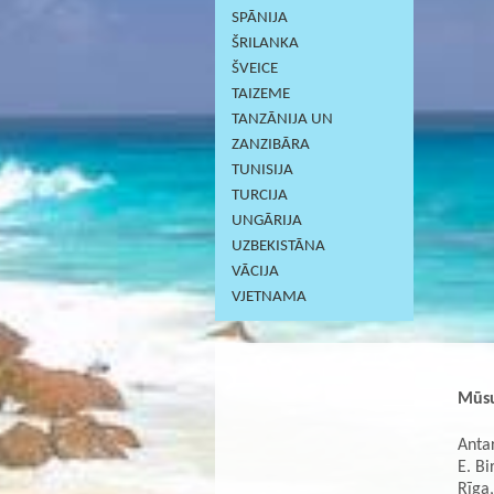
SPĀNIJA
ŠRILANKA
ŠVEICE
TAIZEME
TANZĀNIJA UN
ZANZIBĀRA
TUNISIJA
TURCIJA
UNGĀRIJA
UZBEKISTĀNA
VĀCIJA
VJETNAMA
Mūsu
Antar
E. Bi
Rīga,