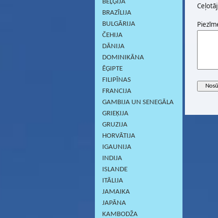
BEĻĢIJA
Ceļotāj
BRAZĪLIJA
Piezīm
BULGĀRIJA
ČEHIJA
DĀNIJA
DOMINIKĀNA
ĒĢIPTE
FILIPĪNAS
FRANCIJA
GAMBIJA UN SENEGĀLA
GRIEĶIJA
GRUZIJA
HORVĀTIJA
IGAUNIJA
INDIJA
ISLANDE
ITĀLIJA
JAMAIKA
JAPĀNA
KAMBODŽA