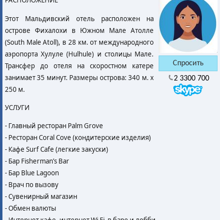
РАСПОЛОЖЕНИЕ
Этот Мальдивский отель расположен на
острове Фихалохи в Южном Мале Атолле
(South Male Atoll), в 28 км. от международного
аэропорта Хулуле (Hulhule) и столицы Мале.
Трансфер до отеля на скоростном катере
занимает 35 минут. Размеры острова: 340 м. x
2 3300 700
250 м.
УСЛУГИ
- Главный ресторан Palm Grove
- Ресторан Coral Cove (кондитерские изделия)
- Кафе Surf Cafe (легкие закуски)
- Бар Fisherman’s Bar
- Бар Blue Lagoon
- Врач по вызову
- Сувенирный магазин
- Обмен валюты