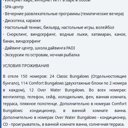
- Интернет кафе, интернет Wi Fi в баре и лобби
- SPA-центр
- Вечерние развлекательные программы (тематические вечера)
- Дискотека, караоке
- Настольный теннис, бильярд, настольные игры, волейбол
- Снорклинг, виндсерфинг, водные лыжи, катамаран, каное,
банан, виндсерфинг
- Дайвинг-центр, школа дайвинга PADI
- Экскурсии по островам, ночная рыбалка
УСЛОВИЯ ПРОЖИВАНИЯ
В отеле 150 номеров: 24 Classic Bungalows (Отдельностоящие
бунгало), 114 Comfort Bungalows (двухэтажные блоки по 2 номера
в каждом), 12 Over Water Bungalows. Во всех номерах:
вентилятор, телефон, сейф, холодильник, фен, ванная комната,
терраса, пляжное полотенце. Дополнительно в номерах Comfort
Bungalows: кондиционер, в ванной комнате ванна.
Дополнительно в номерах Over Water Bungalows - кондиционер,
CD - проигрыватель, в ванной комнате ванна, солнечная терраса.