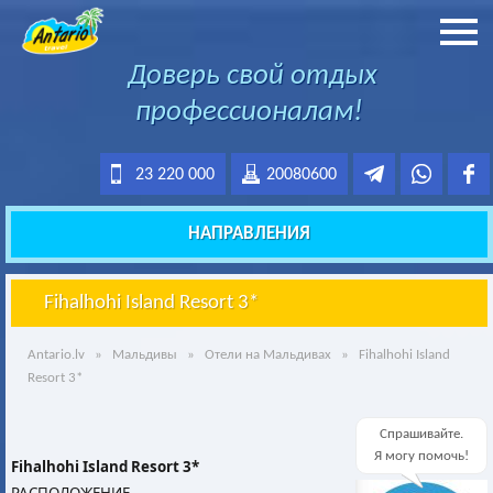
Доверь свой отдых
профессионалам!
23 220 000
20080600
НАПРАВЛЕНИЯ
Fihalhohi Island Resort 3*
Antario.lv
»
Мальдивы
»
Отели на Мальдивах
» Fihalhohi Island
Resort 3*
Спрашивайте.
Я могу помочь!
Fihalhohi Island Resort 3*