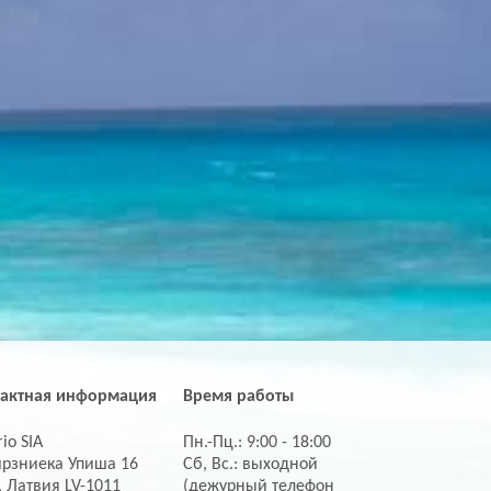
тактная информация
Время работы
io SIA
Пн.-Пц.: 9:00 - 18:00
ирзниека Упиша 16
Сб, Вс.: выходной
, Латвия LV-1011
(дежурный телефон