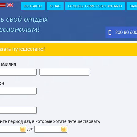
КОНТАКТЫ
О НАС
ОТЗЫВЫ ТУРИСТОВ О ANTARIO
ВАЖ
ь свой отдых
ссионалам!
200 80 60
азать путешествие!
Фамилия
он
те период дат, в которые хотите путешествовать
до: