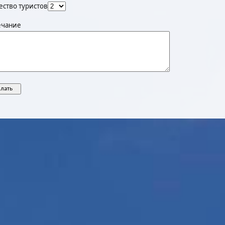
ество туристов
чание