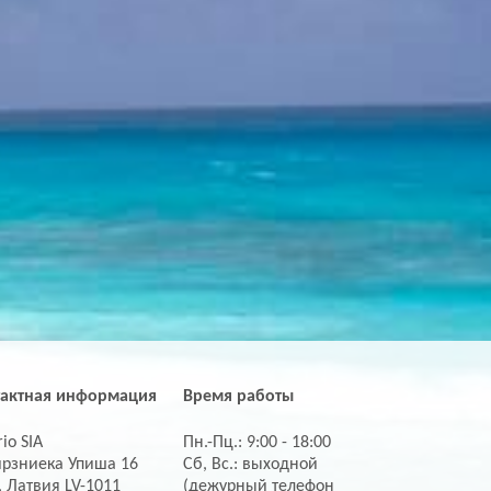
тактная информация
Время работы
io SIA
Пн.-Пц.: 9:00 - 18:00
ирзниека Упиша 16
Сб, Вс.: выходной
, Латвия LV-1011
(дежурный телефон