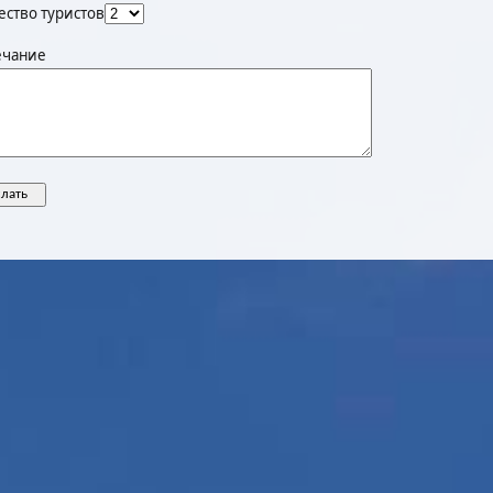
ество туристов
чание