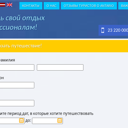
КОНТАКТЫ
О НАС
ОТЗЫВЫ ТУРИСТОВ О ANTARIO
ВАЖ
ь свой отдых
ссионалам!
23 220 00
азать путешествие!
Фамилия
он
те период дат, в которые хотите путешествовать
до: