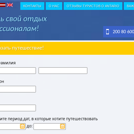
КОНТАКТЫ
О НАС
ОТЗЫВЫ ТУРИСТОВ О ANTARIO
ВАЖ
ь свой отдых
ссионалам!
200 80 60
азать путешествие!
Фамилия
он
те период дат, в которые хотите путешествовать
до: