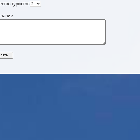
ество туристов
чание