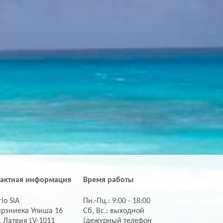
тактная информация
Время работы
io SIA
Пн.-Пц.: 9:00 - 18:00
ирзниека Упиша 16
Сб, Вс.: выходной
, Латвия LV-1011
(дежурный телефон