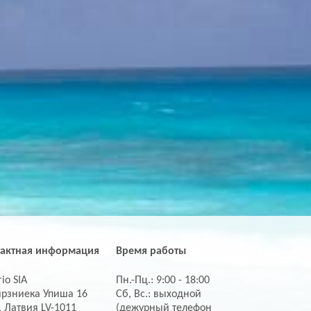
тактная информация
Время работы
io SIA
Пн.-Пц.: 9:00 - 18:00
ирзниека Упиша 16
Сб, Вс.: выходной
, Латвия LV-1011
(дежурный телефон