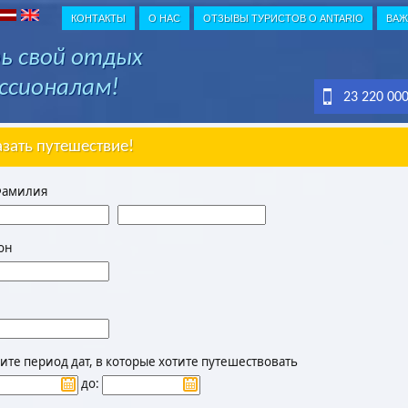
КОНТАКТЫ
О НАС
ОТЗЫВЫ ТУРИСТОВ О ANTARIO
ВАЖ
ь свой отдых
ссионалам!
23 220 00
азать путешествие!
Фамилия
он
те период дат, в которые хотите путешествовать
до: