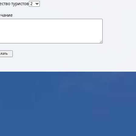
ество туристов
чание