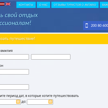
КОНТАКТЫ
О НАС
ОТЗЫВЫ ТУРИСТОВ О ANTARIO
ВАЖ
ь свой отдых
ссионалам!
200 80 60
азать путешествие!
Фамилия
он
те период дат, в которые хотите путешествовать
до: