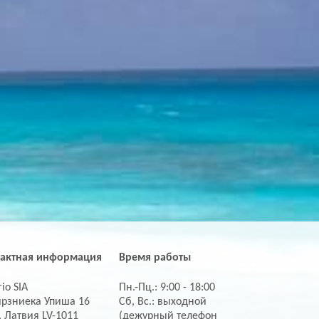
тактная информация
Время работы
io SIA
Пн.-Пц.: 9:00 - 18:00
ирзниека Упиша 16
Сб, Вс.: выходной
, Латвия LV-1011
(дежурный телефон