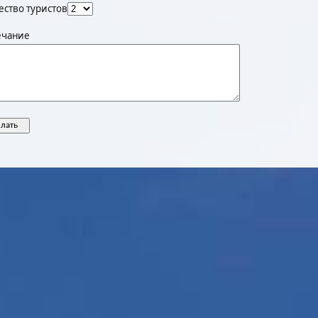
ество туристов
чание