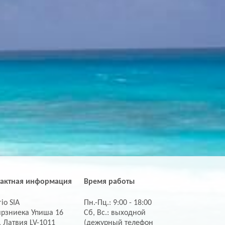
тактная информация
Время работы
io SIA
Пн.-Пц.: 9:00 - 18:00
ирзниека Упиша 16
Сб, Вс.: выходной
, Латвия LV-1011
(дежурный телефон