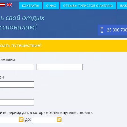
КОНТАКТЫ
О НАС
ОТЗЫВЫ ТУРИСТОВ О ANTARIO
ВАЖ
ь свой отдых
ссионалам!
23 300 70
азать путешествие!
Фамилия
он
те период дат, в которые хотите путешествовать
до: