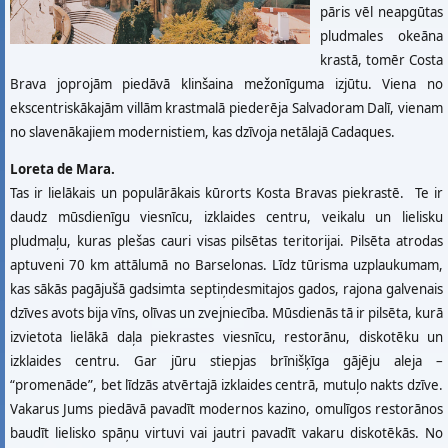
pāris vēl neapgūtas
pludmales okeāna
krastā, tomēr Costa
Brava joprojām piedāvā klinšaina mežonīguma izjūtu. Viena no
ekscentriskākajām villām krastmalā piederēja Salvadoram Dalī, vienam
no slavenākajiem modernistiem, kas dzīvoja netālajā Cadaques.
Loreta de Mara.
Tas ir lielākais un populārākais kūrorts Kosta Bravas piekrastē. Te ir
daudz mūsdienīgu viesnīcu, izklaides centru, veikalu un lielisku
pludmaļu, kuras plešas cauri visas pilsētas teritorijai. Pilsēta atrodas
aptuveni 70 km attālumā no Barselonas. Līdz tūrisma uzplaukumam,
kas sākās pagājušā gadsimta septiņdesmitajos gados, rajona galvenais
dzīves avots bija vīns, olīvas un zvejniecība. Mūsdienās tā ir pilsēta, kurā
izvietota lielākā daļa piekrastes viesnīcu, restorānu, diskotēku un
izklaides centru. Gar jūru stiepjas brīnišķīga gājēju aleja –
“promenāde”, bet līdzās atvērtajā izklaides centrā, mutuļo nakts dzīve.
Vakarus Jums piedāvā pavadīt modernos kazino, omulīgos restorānos
baudīt lielisko spāņu virtuvi vai jautri pavadīt vakaru diskotēkās. No