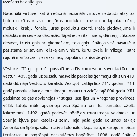
izvešana bez atļaujas.
Nacionālā virtuve: katrā reģionā nacionālā virtuve nedaudz atšķiras.
Ļoti iecienītas ir zivis un jūras produkti – menca ar ķiploku mērci,
moluski, krabji, forele, jūras produktu asorti. Plašā piedāvājumā ir
dažādās mērces – saldās, asās. Tāpat iecienīts ir siers, dārzeņi, cūkgaļas
desiņas, truša gaļa ar gliemežiem, teļa gaļa. Spānija visā pasaulē ir
pazīstama ar saviem lieliskajiem vīniem, kuru izvēle ir milzīga. Katrā
rajonā ir arī savas liķiera šķirnes, populārs ir anīsa degvīns.
Vēsture: III gs. p.m.ē. pussalā ieradās romieši ar savu kultūru un
vēsturi. 409. gadā uz pussalu masveidā pārcēlās ģermāņu ciltis un 419.
gadā dibināja Vestgotu karalisti. Vestgoti valdīja līdz 711. gadam. 714.
gadā pussalu iekaroja musulmaņi – mauri un valdīja tajā 800 gadu. XIII.
gadsimta beigās apvienojās kristīgās Kastīlijas un Aragonas provinces,
vēlāk katoļu mūki apvienoja visu Spāniju un lika pamatus „Zelta
laikmetam”. 1492. gadā padevās pēdējais musulmaņu valdnieks un
Spānija kļuva par katolisku zemi. Tajā pašā gadā Kolumbs atklāja
Ameriku un Spānija sāka masīvu koloniālo ekspansiju, iekarojot milzīgas
teritorijas un sagrābjot neskaitāmas bagātības. 1808. gadā Spānijā