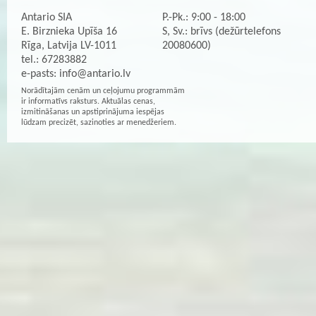
Antario SIA
P.-Pk.: 9:00 - 18:00
E. Birznieka Upīša 16
S, Sv.: brīvs (dežūrtelefons
Rīga, Latvija LV-1011
20080600)
tel.: 67283882
e-pasts:
info@antario.lv
Norādītajām cenām un ceļojumu programmām
ir informatīvs raksturs. Aktuālas cenas,
izmitināšanas un apstiprinājuma iespējas
lūdzam precizēt, sazinoties ar menedžeriem.