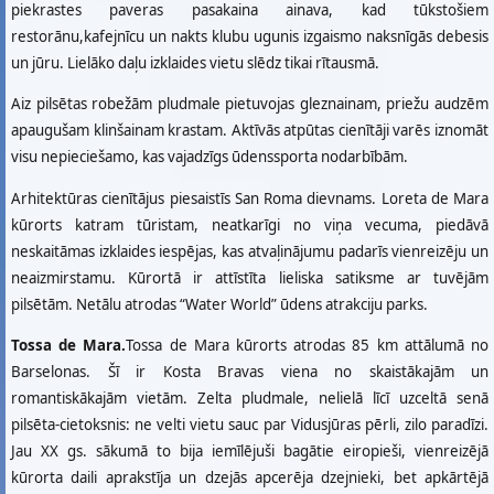
piekrastes paveras pasakaina ainava, kad tūkstošiem
restorānu,kafejnīcu un nakts klubu ugunis izgaismo naksnīgās debesis
un jūru. Lielāko daļu izklaides vietu slēdz tikai rītausmā.
Aiz pilsētas robežām pludmale pietuvojas gleznainam, priežu audzēm
apaugušam klinšainam krastam. Aktīvās atpūtas cienītāji varēs iznomāt
visu nepieciešamo, kas vajadzīgs ūdenssporta nodarbībām.
Arhitektūras cienītājus piesaistīs San Roma dievnams. Loreta de Mara
kūrorts katram tūristam, neatkarīgi no viņa vecuma, piedāvā
neskaitāmas izklaides iespējas, kas atvaļinājumu padarīs vienreizēju un
neaizmirstamu. Kūrortā ir attīstīta lieliska satiksme ar tuvējām
pilsētām. Netālu atrodas “Water World” ūdens atrakciju parks.
Tossa de Mara.
Tossa de Mara kūrorts atrodas 85 km attālumā no
Barselonas. Šī ir Kosta Bravas viena no skaistākajām un
romantiskākajām vietām. Zelta pludmale, nelielā līcī uzceltā senā
pilsēta-cietoksnis: ne velti vietu sauc par Vidusjūras pērli, zilo paradīzi.
Jau XX gs. sākumā to bija iemīlējuši bagātie eiropieši, vienreizējā
kūrorta daili aprakstīja un dzejās apcerēja dzejnieki, bet apkārtējā