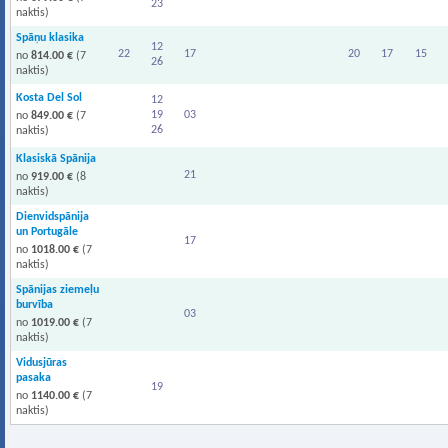
23
naktis)
Spāņu klasika
12
22
17
20
17
15
no
814.00 €
(7
26
naktis)
Kosta Del Sol
12
19
03
no
849.00 €
(7
26
naktis)
Klasiskā Spānija
21
no
919.00 €
(8
naktis)
Dienvidspānija
un Portugāle
17
no
1018.00 €
(7
naktis)
Spānijas ziemeļu
burvība
03
no
1019.00 €
(7
naktis)
Vidusjūras
pasaka
19
no
1140.00 €
(7
naktis)