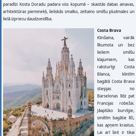
paradīzi Kosta Doradu padara viss kopumā – skaistās dabas ainavas,
arhitektūras pieminekļi, lieliskās smalko, zeltaino smilšu pludmales un
lielā izpriecu daudzveidība.
Costa Brava
Klinšaina, vairāk
līkumota un bez
lieliem smilšu
klajumiem, kas
raksturīgi Costa
Blanca, klintīm
bagātā Costa Brava
stiepjas no
Barselonas līdz pat
Francijas robežai.
Jāaplūko burvīgie,
smiltīm bagātie līči,
kas apņem krastus.
Lai arī šeit ir tikai