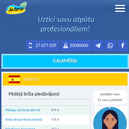
Uztici savu atpūtu
profesionāļiem!
27 077 039
20080600
GALAMĒRĶI
Spānija
Pēdējā brīža piedāvājumi
Jautājiet man.
Es varu palīdzēt!
Malaga vai Kosta del Sol
699 €
Kosta Brava/Kosta Dorada
516 €