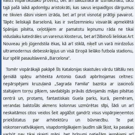
valsts vispārtikušāko provinci, bet arī salīdzināta ar izsmalcinātu, taču
tajā pašā laikā apdomīgu aristokrāti, kas savus iespaidīgos dārgumus
ne tikvien dāsni visiem izrāda, bet arī prot visnotaļ prātīgi pavairot.
Tāpēc lieliskajā Barselonā, kas ir svešzemnieku visvairāk apmeklētā
Spānijas pilsēta, ceļotājiem ar pamatotu lepnumu rāda ne tikai
viduslaiku katedrāles un varenus klosterus, bet arī žilbinoši lieliskas Art
Nouveau jeb jūgendstila ēkas, kā arī stiklā, niķelī un varā mirdzošus
ultramodernus debesskrāpjus un visā Eiropā lielāko futbola stadionu,
kur spēlē pasaulslavenā „Barcelona”.
Tomēr vispārākajā pakāpē šīs Katalonijas skaistules vārdu tāltālu nes
ģeniālā spāņu arhitekta Antonio Gaudi apbrīnojamas celtnes:
nepārspējami kruzuļainā „Sagrada Familia” baznīca ar izaicinoši
staltajiem torņu pīķiem, savdabīgās prāvās dzīvojamās mājas pilsētas
centrā un, protams, fantastiskais Guela parks, kurā, piemēram,
verandas balstošās akmens kolonnas uzmūrētas slīpi, šādi un arī
neskaitāmos citos veidos šeit apgāžot gandrīz visus vispārpieņemtos
priekšstatus par arhitektūru un būvniecību. Te pat
viskonservatīvākajiem, visapdomīgākajiem ļaudīm sāk šķist, ka pasakas
varbūt nav tikai skaisti māņi, bet brīnumi patiešām iespējami arī