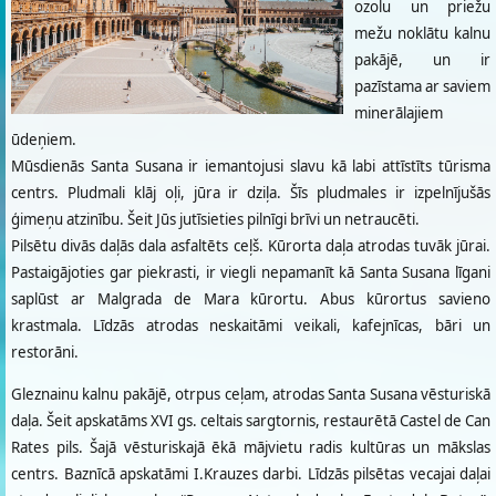
ozolu un priežu
mežu noklātu kalnu
pakājē, un ir
pazīstama ar saviem
minerālajiem
ūdeņiem.
Mūsdienās Santa Susana ir iemantojusi slavu kā labi attīstīts tūrisma
centrs. Pludmali klāj oļi, jūra ir dziļa. Šīs pludmales ir izpelnījušās
ģimeņu atzinību. Šeit Jūs jutīsieties pilnīgi brīvi un netraucēti.
Pilsētu divās daļās dala asfaltēts ceļš. Kūrorta daļa atrodas tuvāk jūrai.
Pastaigājoties gar piekrasti, ir viegli nepamanīt kā Santa Susana līgani
saplūst ar Malgrada de Mara kūrortu. Abus kūrortus savieno
krastmala. Līdzās atrodas neskaitāmi veikali, kafejnīcas, bāri un
restorāni.
Gleznainu kalnu pakājē, otrpus ceļam, atrodas Santa Susana vēsturiskā
daļa. Šeit apskatāms XVI gs. celtais sargtornis, restaurētā Castel de Can
Rates pils. Šajā vēsturiskajā ēkā mājvietu radis kultūras un mākslas
centrs. Baznīcā apskatāmi I.Krauzes darbi. Līdzās pilsētas vecajai daļai