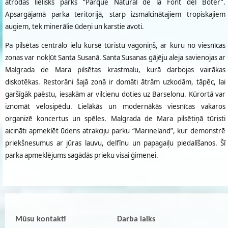
atrodas lielisks parks “Parque Natural de la Font del Boter”.
Apsargājamā parka teritorijā, starp izsmalcinātajiem tropiskajiem
augiem, tek minerālie ūdeņi un karstie avoti.
Pa pilsētas centrālo ielu kursē tūristu vagoniņš, ar kuru no viesnīcas
zonas var nokļūt Santa Susanā. Santa Susanas gājēju aleja savienojas ar
Malgrada de Mara pilsētas krastmalu, kurā darbojas vairākas
diskotēkas. Restorāni šajā zonā ir domāti ātrām uzkodām, tāpēc, lai
garšīgāk paēstu, iesakām ar vilcienu doties uz Barselonu. Kūrortā var
iznomāt velosipēdu. Lielākās un modernākās viesnīcas vakaros
organizē koncertus un spēles. Malgrada de Mara pilsētiņā tūristi
aicināti apmeklēt ūdens atrakciju parku “Marineland”, kur demonstrē
priekšnesumus ar jūras lauvu, delfīnu un papagaiļu piedalīšanos. Šī
parka apmeklējums sagādās prieku visai ģimenei.
Mūsu kontakti
Darba laiks