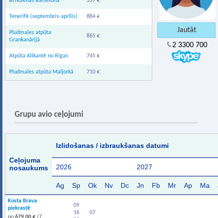
Brīvdienas Barselonā
357 €
Tenerifē (septembris-aprīlis)
884 €
Pludmales atpūta
865 €
Grankanārijā
2 3300 700
Atpūta Alikantē no Rīgas
745 €
Pludmales atpūta Maljorkā
710 €
Grupu avio ceļojumi
Izlidošanas / izbraukšanas datumi
Ceļojuma
2026
2027
nosaukums
Ag
Sp
Ok
Nv
Dc
Jn
Fb
Mr
Ap
Ma
Kosta Brava
09
piekrastē
16
07
no
679.00 €
(7