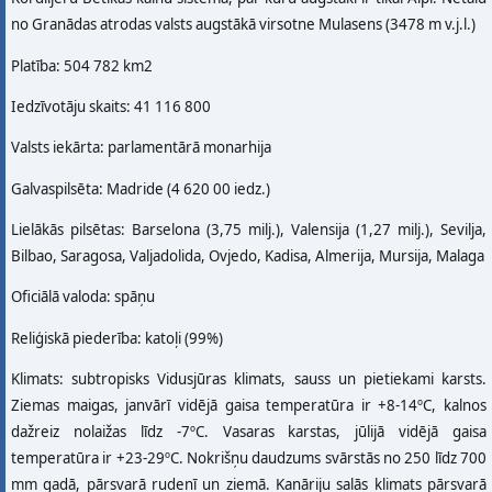
no Granādas atrodas valsts augstākā virsotne Mulasens (3478 m v.j.l.)
Platība: 504 782 km2
Iedzīvotāju skaits: 41 116 800
Valsts iekārta: parlamentārā monarhija
Galvaspilsēta: Madride (4 620 00 iedz.)
Lielākās pilsētas: Barselona (3,75 milj.), Valensija (1,27 milj.), Sevilja,
Bilbao, Saragosa, Valjadolida, Ovjedo, Kadisa, Almerija, Mursija, Malaga
Oficiālā valoda: spāņu
Reliģiskā piederība: katoļi (99%)
Klimats: subtropisks Vidusjūras klimats, sauss un pietiekami karsts.
Ziemas maigas, janvārī vidējā gaisa temperatūra ir +8-14ºC, kalnos
dažreiz nolaižas līdz -7ºC. Vasaras karstas, jūlijā vidējā gaisa
temperatūra ir +23-29ºC. Nokrišņu daudzums svārstās no 250 līdz 700
mm gadā, pārsvarā rudenī un ziemā. Kanāriju salās klimats pārsvarā