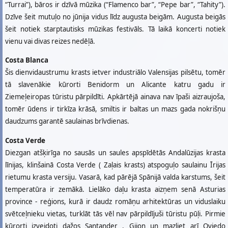
“Turrai”), bāros ir dzīvā mūzika (“Flamenco bar”, “Pepe bar”, “Tahity”).
Dzīve šeit mutuļo no jūnija vidus līdz augusta beigām. Augusta beigās
šeit notiek starptautisks mūzikas festivāls. Tā laikā koncerti notiek
vienu vai divas reizes nedēļā.
Costa Blanca
Šis dienvidaustrumu krasts ietver industriālo Valensijas pilsētu, tomēr
tā slavenākie kūrorti Benidorm un Alicante katru gadu ir
Ziemeļeiropas tūristu pārpildīti. Apkārtējā ainava nav īpaši aizraujoša,
tomēr ūdens ir tirkīza krāsā, smiltis ir baltas un mazs gada nokrišņu
daudzums garantē saulainas brīvdienas.
Costa Verde
Diezgan atšķirīga no sausās un saules apspīdētās Andalūzijas krasta
līnijas, klinšainā Costa Verde ( Zaļais krasts) atspoguļo saulainu Īrijas
rietumu krasta versiju. Vasarā, kad pārējā Spānijā valda karstums, šeit
temperatūra ir zemākā. Lielāko daļu krasta aizņem senā Asturias
province - reģions, kurā ir daudz romāņu arhitektūras un viduslaiku
svētceļnieku vietas, turklāt tās vēl nav pārpildījuši tūristu pūļi. Pirmie
kūrorti izveidoti dažos Santander , Gijon un mazliet arī Oviedo