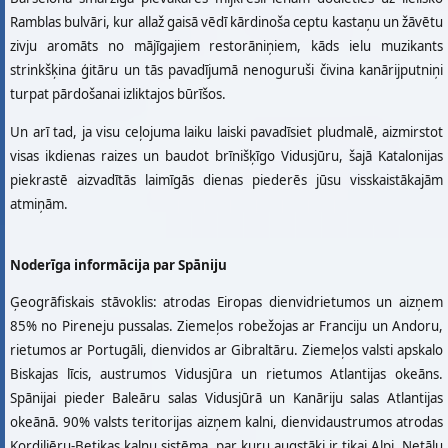
Ramblas bulvāri, kur allaž gaisā vēdī kārdinoša ceptu kastaņu un žāvētu
zivju aromāts no mājīgajiem restorāniņiem, kāds ielu muzikants
strinkšķina ģitāru un tās pavadījumā nenoguruši čivina kanārijputniņi
turpat pārdošanai izliktajos būrīšos.
Un arī tad, ja visu ceļojuma laiku laiski pavadīsiet pludmalē, aizmirstot
visas ikdienas raizes un baudot brīnišķīgo Vidusjūru, šajā Katalonijas
piekrastē aizvadītās laimīgās dienas piederēs jūsu visskaistākajām
atmiņām.
Noderīga informācija par Spāniju
Ģeogrāfiskais stāvoklis: atrodas Eiropas dienvidrietumos un aizņem
85% no Pireneju pussalas. Ziemeļos robežojas ar Franciju un Andoru,
rietumos ar Portugāli, dienvidos ar Gibraltāru. Ziemeļos valsti apskalo
Biskajas līcis, austrumos Vidusjūra un rietumos Atlantijas okeāns.
Spānijai pieder Baleāru salas Vidusjūrā un Kanāriju salas Atlantijas
okeānā. 90% valsts teritorijas aizņem kalni, dienvidaustrumos atrodas
Kordiljēru-Betikas kalnu sistēma, par kuru augstāki ir tikai Alpi. Netālu