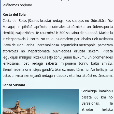
iekšzemes reģiono
Kosta del Sola
Costa del Solas (Saules krasta) liedags, kas stiepjas no Gibraltāra līdz
Malagai, ir pilnībā aprīkots pludmales atpūtnieku un ūdenssporta
cienītāju vajadzībām. Te caurmērā ir 300 saulainu dienu gadā. Marbella
ir elegantākais kūrorts. No tā 29 pludmalēm par labāko tiek uzskatīta
Playa de Don Carlos. Torremolinosa, atpūtnieku metropole, pamazām
atbrīvojas no nepārdomātā būvniecības drudža sekām. Pilsēta
ieguldījusi milzīgus līdzekļus zaļo zonu, jaunu laukumu un promenādes
ierīkošanai, bet liedagā sabērts miljoniem tonnu baltu smilšu.
Benalmadena orientējas gandrīz tikai uz masu tūrismu. Aiz lielās jahtu
ostas un visai akmeņainā liedaga ir daudz vietu, kur atpūsties tūristiem.
Santa Susana
Senlaicīga kataloņu
pilsēta 60 km no
Barselonas. Tā
atrodas lielisku