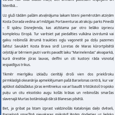
īstenībā...
Uz gluži tādām pašām atvaļinājuma laikam īsteni piemērotām atziņām
Kosta Dorada vedina arī milzīgais Portaventuras atrakciju parks Pinedā
– šī spāņu Disnejlenda, kas atzīstama par otro lielāko izpriecu
kompleksu Eiropā. Tur varēsiet pat piedalīties vulkāna izvirdumā vai
galvu reibinošā ātrumā traukties ogļu vagonetē pa dziļu pazemes
šahtu! Savukārt Kosta Brava sirdī Loretas de Maras kūrortpilsētā
ceļotāji ar bērniem jautri varēs pavadīt laiku “Marinelendas” akvaparkā,
kurā dresētie jūras lauvas, delfīni un citi kustoņi rāda visnotaļ
iespaidīgus trikus.
Tikmēr mierīgāku izklaižu cienītāji droši vien dos priekšroku
pirmklasīgā okeanārija apmeklējumam pašā Barselonas centrā, kur var
aplūkot daždažādus jūras iemītniekus vai arī baudīt trīstūkstoš tropisko
puķu un citu eksotisko augu košās krāsas un reibinošās smaržas
slavenajā Murtas botāniskajā dārzā Blanesas pilsētā.
Bet, ja gribat pa īstam izprast valdzinošās Katalonijas daiļo dvēseli,
Barselonā smaržīgā pievakares mijkrēslī lēnām dodieties uz lielisko