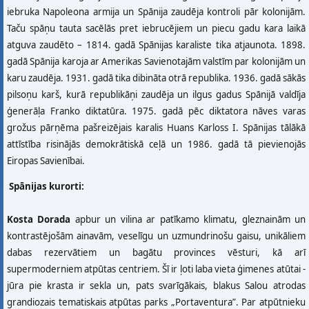
iebruka Napoleona armija un Spānija zaudēja kontroli pār kolonijām.
Taču spāņu tauta sacēlās pret iebrucējiem un piecu gadu kara laikā
atguva zaudēto – 1814. gadā Spānijas karaliste tika atjaunota. 1898.
gadā Spānija karoja ar Amerikas Savienotajām valstīm par kolonijām un
karu zaudēja. 1931. gadā tika dibināta otrā republika. 1936. gadā sākās
pilsoņu karš, kurā republikāņi zaudēja un ilgus gadus Spānijā valdīja
ģenerāļa Franko diktatūra. 1975. gadā pēc diktatora nāves varas
grožus pārņēma pašreizējais karalis Huans Karloss I. Spānijas tālākā
attīstība risinājās demokrātiskā ceļā un 1986. gadā tā pievienojās
Eiropas Savienībai.
Spānijas kurorti:
Kosta Dorada
apbur un vilina ar patīkamo klimatu, gleznainām un
kontrastējošām ainavām, veselīgu un uzmundrinošu gaisu, unikāliem
dabas rezervātiem un bagātu provinces vēsturi, kā arī
supermoderniem atpūtas centriem. Šī ir ļoti laba vieta ģimenes atūtai -
jūra pie krasta ir sekla un, pats svarīgākais, blakus Salou atrodas
grandiozais tematiskais atpūtas parks „Portaventura”. Par atpūtnieku