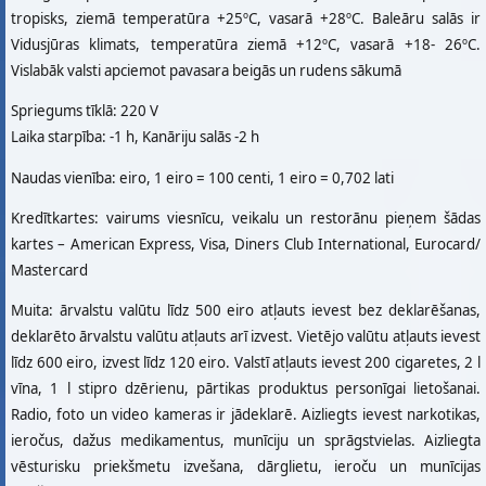
tropisks, ziemā temperatūra +25ºC, vasarā +28ºC. Baleāru salās ir
Vidusjūras klimats, temperatūra ziemā +12ºC, vasarā +18- 26ºC.
Vislabāk valsti apciemot pavasara beigās un rudens sākumā
Spriegums tīklā: 220 V
Laika starpība: -1 h, Kanāriju salās -2 h
Naudas vienība: eiro, 1 eiro = 100 centi, 1 eiro = 0,702 lati
Kredītkartes: vairums viesnīcu, veikalu un restorānu pieņem šādas
kartes – American Express, Visa, Diners Club International, Eurocard/
Mastercard
Muita: ārvalstu valūtu līdz 500 eiro atļauts ievest bez deklarēšanas,
deklarēto ārvalstu valūtu atļauts arī izvest. Vietējo valūtu atļauts ievest
līdz 600 eiro, izvest līdz 120 eiro. Valstī atļauts ievest 200 cigaretes, 2 l
vīna, 1 l stipro dzērienu, pārtikas produktus personīgai lietošanai.
Radio, foto un video kameras ir jādeklarē. Aizliegts ievest narkotikas,
ieročus, dažus medikamentus, munīciju un sprāgstvielas. Aizliegta
vēsturisku priekšmetu izvešana, dārglietu, ieroču un munīcijas