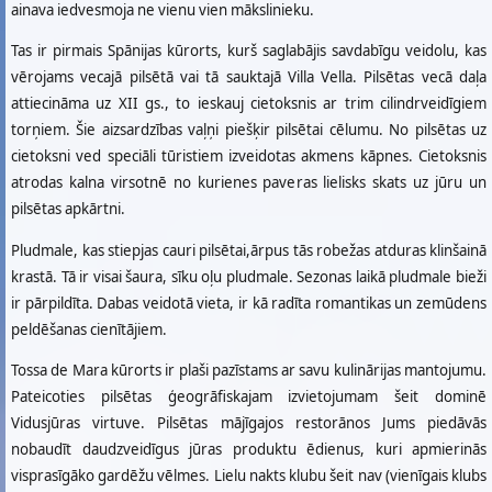
ainava iedvesmoja ne vienu vien mākslinieku.
Tas ir pirmais Spānijas kūrorts, kurš saglabājis savdabīgu veidolu, kas
vērojams vecajā pilsētā vai tā sauktajā Villa Vella. Pilsētas vecā daļa
attiecināma uz XII gs., to ieskauj cietoksnis ar trim cilindrveidīgiem
torņiem. Šie aizsardzības vaļņi piešķir pilsētai cēlumu. No pilsētas uz
cietoksni ved speciāli tūristiem izveidotas akmens kāpnes. Cietoksnis
atrodas kalna virsotnē no kurienes paveras lielisks skats uz jūru un
pilsētas apkārtni.
Pludmale, kas stiepjas cauri pilsētai,ārpus tās robežas atduras klinšainā
krastā. Tā ir visai šaura, sīku oļu pludmale. Sezonas laikā pludmale bieži
ir pārpildīta. Dabas veidotā vieta, ir kā radīta romantikas un zemūdens
peldēšanas cienītājiem.
Tossa de Mara kūrorts ir plaši pazīstams ar savu kulinārijas mantojumu.
Pateicoties pilsētas ģeogrāfiskajam izvietojumam šeit dominē
Vidusjūras virtuve. Pilsētas mājīgajos restorānos Jums piedāvās
nobaudīt daudzveidīgus jūras produktu ēdienus, kuri apmierinās
visprasīgāko gardēžu vēlmes. Lielu nakts klubu šeit nav (vienīgais klubs