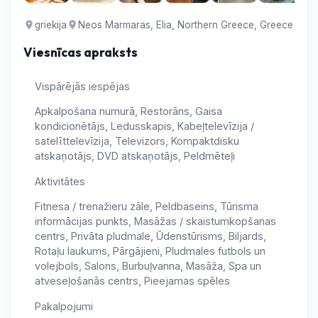
griekija
Neos Marmaras, Elia, Northern Greece, Greece
Viesnīcas apraksts
Vispārējās iespējas
Apkalpošana numurā, Restorāns, Gaisa
kondicionētājs, Ledusskapis, Kabeļtelevīzija /
satelīttelevīzija, Televizors, Kompaktdisku
atskaņotājs, DVD atskaņotājs, Peldmēteļi
Aktivitātes
Fitnesa / trenažieru zāle, Peldbaseins, Tūrisma
informācijas punkts, Masāžas / skaistumkopšanas
centrs, Privāta pludmale, Ūdenstūrisms, Biljards,
Rotaļu laukums, Pārgājieni, Pludmales futbols un
volejbols, Salons, Burbuļvanna, Masāža, Spa un
atveseļošanās centrs, Pieejamas spēles
Pakalpojumi