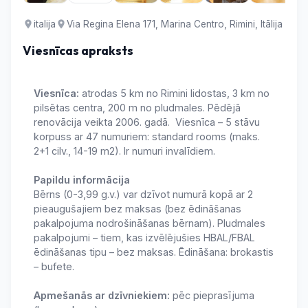
italija
Via Regina Elena 171, Marina Centro, Rimini, Itālija
Viesnīcas apraksts
Viesnīca:
atrodas 5 km no Rimini lidostas, 3 km no
pilsētas centra, 200 m no pludmales. Pēdējā
renovācija veikta 2006. gadā. Viesnīca – 5 stāvu
korpuss ar 47 numuriem: standard rooms (maks.
2+1 cilv., 14-19 m2). Ir numuri invalīdiem.
Papildu informācija
Bērns (0-3,99 g.v.) var dzīvot numurā kopā ar 2
pieaugušajiem bez maksas (bez ēdināšanas
pakalpojuma nodrošināšanas bērnam). Pludmales
pakalpojumi – tiem, kas izvēlējušies HBAL/FBAL
ēdināšanas tipu – bez maksas. Ēdināšana: brokastis
– bufete.
Apmešanās ar dzīvniekiem:
pēc pieprasījuma