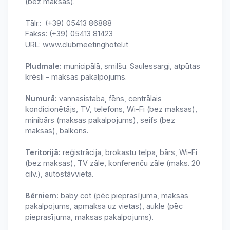
(bez maksas).
Тālr.: (+39) 05413 86888
Fakss: (+39) 05413 81423
URL: www.clubmeetinghotel.it
Pludmale:
municipālā, smilšu. Saulessargi, atpūtas
krēsli – maksas pakalpojums.
Numurā:
vannasistaba, fēns, centrālais
kondicionētājs, TV, telefons, Wi-Fi (bez maksas),
minibārs (maksas pakalpojums), seifs (bez
maksas), balkons.
Teritorijā:
reģistrācija, brokastu telpa, bārs, Wi-Fi
(bez maksas), TV zāle, konferenču zāle (maks. 20
cilv.), autostāvvieta.
Bērniem:
baby cot (pēc pieprasījuma, maksas
pakalpojums, apmaksa uz vietas), aukle (pēc
pieprasījuma, maksas pakalpojums).