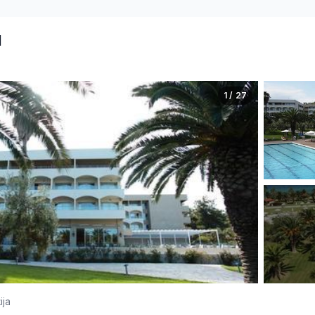
l
1 / 27
ija