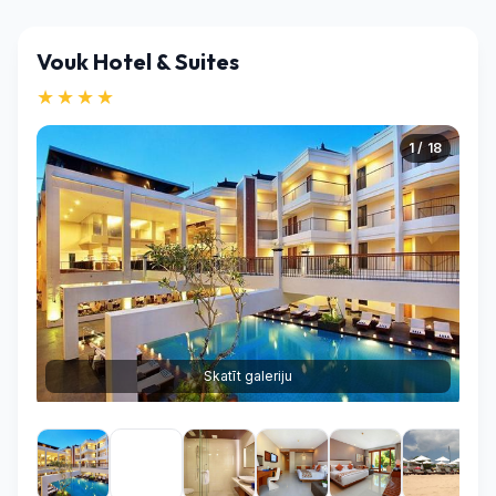
Vouk Hotel & Suites
★★★★
1 / 18
Skatīt galeriju