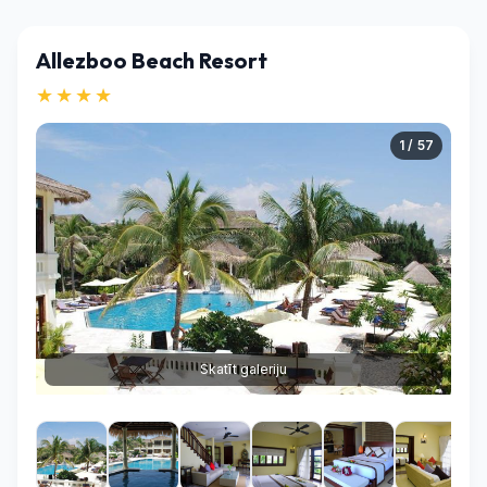
Allezboo Beach Resort
★★★★
1 / 57
Skatīt galeriju