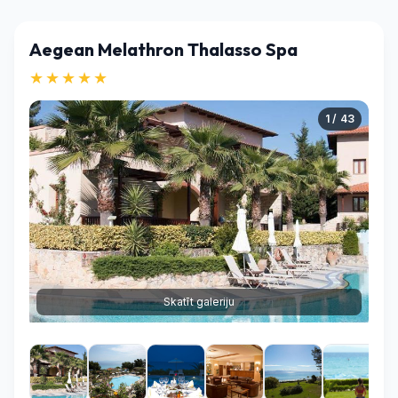
Aegean Melathron Thalasso Spa
★★★★★
1 / 43
Skatīt galeriju