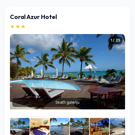
Coral Azur Hotel
★★★
1 / 25
Skatīt galeriju