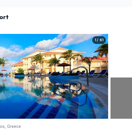
ort
1 / 61
sos, Greece