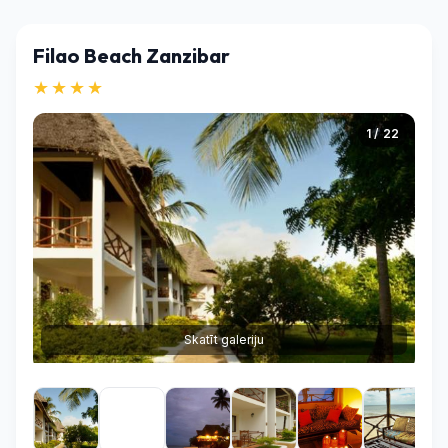
Filao Beach Zanzibar
★★★★
1 / 22
Skatīt galeriju