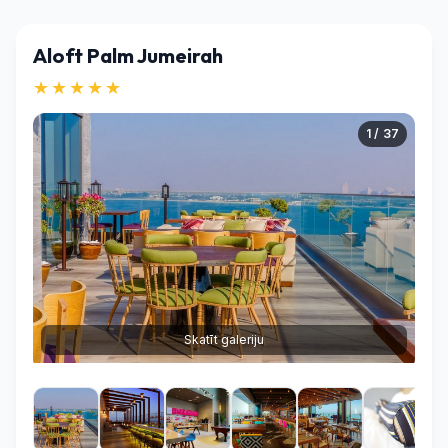
Aloft Palm Jumeirah
★★★★★
1 / 37
Skatīt galeriju