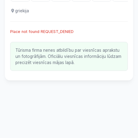
griekija
Place not found REQUEST_DENIED
Tūrisma firma nenes atbildību par viesnīcas aprakstu
un fotogrāfijām. Oficiālu viesnīcas informāciju lūdzam
precizēt viesnīcas mājas lapā.