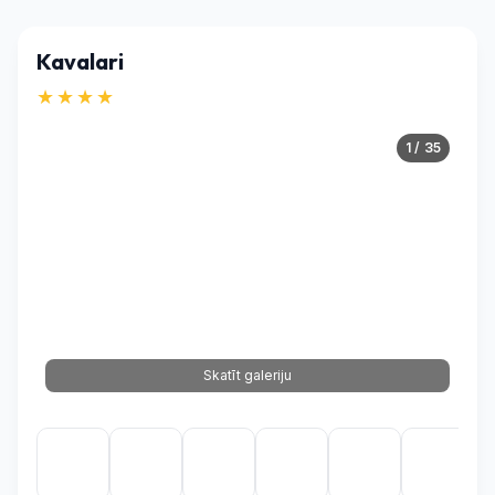
Kavalari
★★★★
1 / 35
Skatīt galeriju