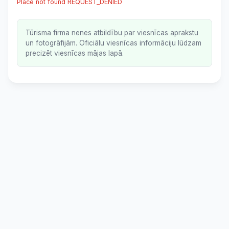
Place not found REQUEST_DENIED
Tūrisma firma nenes atbildību par viesnīcas aprakstu
un fotogrāfijām. Oficiālu viesnīcas informāciju lūdzam
precizēt viesnīcas mājas lapā.