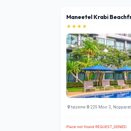
Maneetel Krabi Beachf
★★★★
taizeme
225 Moo 3, Nopparat
Place not found REQUEST_DENIED