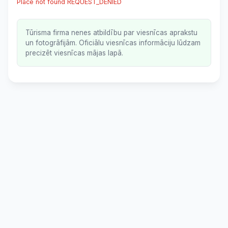
Place not found REQUEST_DENIED
Tūrisma firma nenes atbildību par viesnīcas aprakstu
un fotogrāfijām. Oficiālu viesnīcas informāciju lūdzam
precizēt viesnīcas mājas lapā.