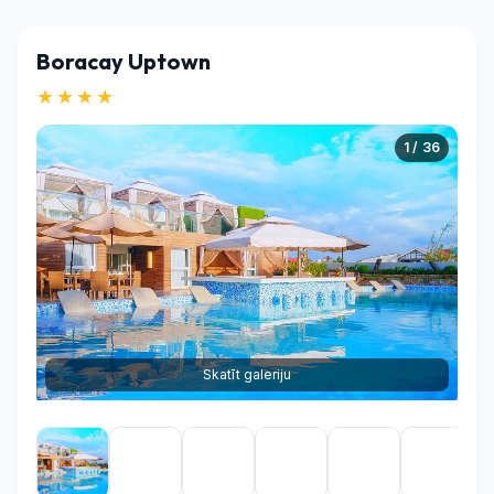
Boracay Uptown
★★★★
1 / 36
Skatīt galeriju