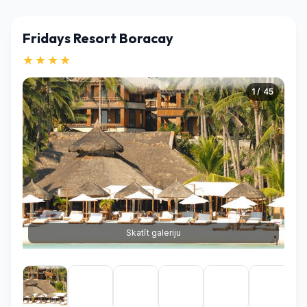
Fridays Resort Boracay
★★★★
1 / 45
Skatīt galeriju