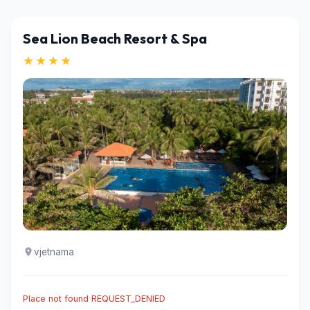
Sea Lion Beach Resort & Spa
★★★★
vjetnama
Place not found REQUEST_DENIED