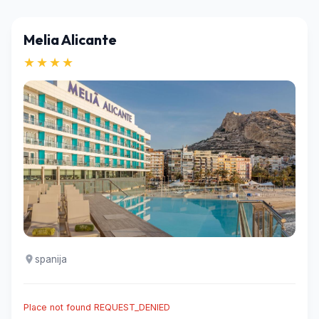
Melia Alicante
★★★★
spanija
Place not found REQUEST_DENIED