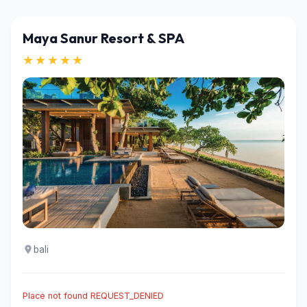
Maya Sanur Resort & SPA
★★★★★
bali
Place not found REQUEST_DENIED