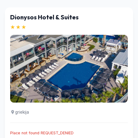
Dionysos Hotel & Suites
★★★
griekija
Place not found REQUEST_DENIED