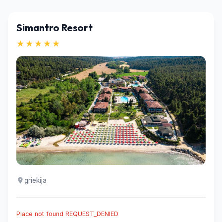
Simantro Resort
★★★★★
griekija
Place not found REQUEST_DENIED