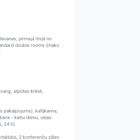
avanas, pirmajā līnijā no
standard double rooms (maks.
.
sargi, atpūtas krēsli,
as pakalpojums), kafijkanna,
ana – katru dienu, veļas
, 24 h).
naktsklubs, 2 konferenču zāles