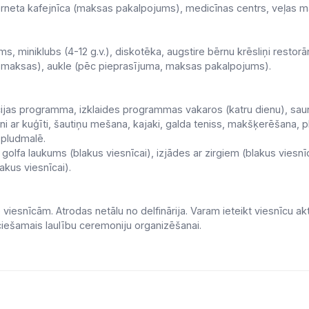
interneta kafejnīca (maksas pakalpojums), medicīnas centrs, veļas 
ms, miniklubs (4-12 g.v.), diskotēka, augstire bērnu krēsliņi restor
z maksas), aukle (pēc pieprasījuma, maksas pakalpojums).
ijas programma, izklaides programmas vakaros (katru dienu), sauna
i ar kuģīti, šautiņu mešana, kajaki, galda teniss, makšķerēšana, 
 pludmalē.
golfa laukums (blakus viesnīcai), izjādes ar zirgiem (blakus vies
lakus viesnīcai).
iesnīcām. Atrodas netālu no delfinārija. Varam ieteikt viesnīcu ak
ciešamais laulību ceremoniju organizēšanai.