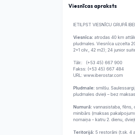
Viesnīcas apraksts
IETILPST VIESNĪCU GRUPĀ I
Viesnīca:
atrodas 40 km attālu
pludmales. Viesnīca uzcelta 2
2+1 cilv., 42 m2); 24 junior su
Tālr.: (+53 45) 667 900
Fakss: (+53 45) 667 484
URL: www.iberostar.com
Pludmale:
smilšu. Saulessargi
pludmales dvieļi – bez maksa
Numurā:
vannasistaba, fēns, 
minibārs (maksas pakalpojums)
nomaiņa – katru 2. dienu, dvi
Teritorijā:
5 restorāni (t.sk. 4 