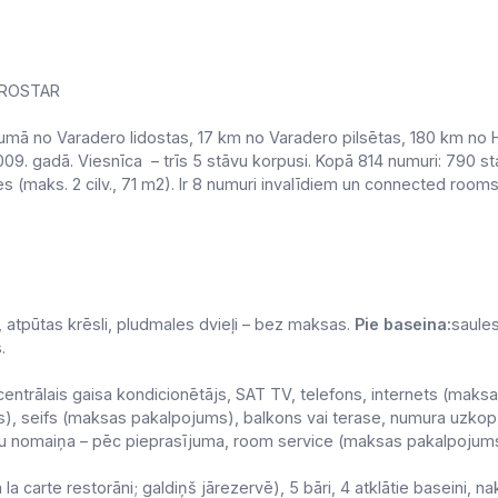
BEROSTAR
mā no Varadero lidostas, 17 km no Varadero pilsētas, 180 km no H
009. gadā. Viesnīca – trīs 5 stāvu korpusi. Kopā 814 numuri: 790 
ites (maks. 2 cilv., 71 m2). Ir 8 numuri invalīdiem un connected rooms
, atpūtas krēsli, pludmales dvieļi – bez maksas.
Pie baseina:
saules
s.
centrālais gaisa kondicionētājs, SAT TV, telefons, internets (maks
, seifs (maksas pakalpojums), balkons vai terase, numura uzkopš
eļu nomaiņa – pēc pieprasījuma, room service (maksas pakalpojums
a la carte restorāni; galdiņš jārezervē), 5 bāri, 4 atklātie baseini, 