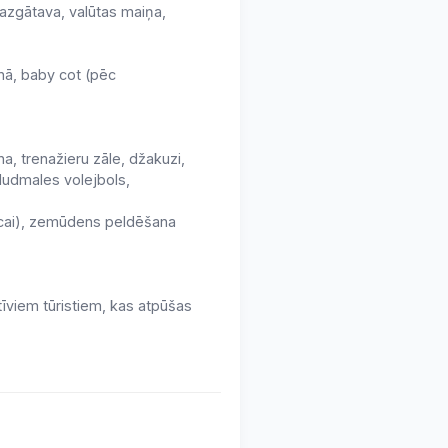
mazgātava, valūtas maiņa,
ānā, baby cot (pēc
, trenažieru zāle, džakuzi,
pludmales volejbols,
nīcai), zemūdens peldēšana
tīviem tūristiem, kas atpūšas