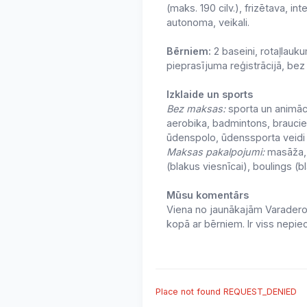
(maks. 190 cilv.), frizētava, 
autonoma, veikali.
Bērniem:
2 baseini, rotaļlauku
pieprasījuma reģistrācijā, be
Izklaide un sports
Bez maksas:
sporta un animāc
aerobika, badmintons, braucien
ūdenspolo, ūdenssporta veidi
Maksas pakalpojumi:
masāža, 
(blakus viesnīcai), boulings (b
Mūsu komentārs
Viena no jaunākajām Varadero v
kopā ar bērniem. Ir viss nepie
Place not found REQUEST_DENIED