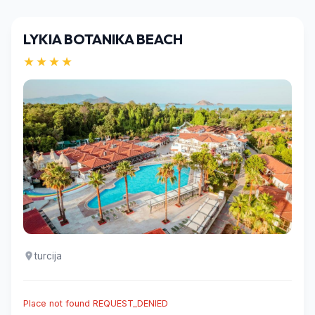
LYKIA BOTANIKA BEACH
★★★★
turcija
Place not found REQUEST_DENIED