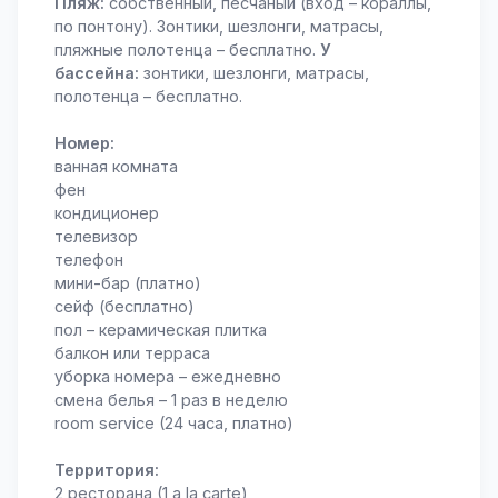
Пляж:
собственный, песчаный (вход – кораллы,
по понтону). Зонтики, шезлонги, матрасы,
пляжные полотенца – бесплатно.
У
бассейна:
зонтики, шезлонги, матрасы,
полотенца – бесплатно.
Номер:
ванная комната
фен
кондиционер
телевизор
телефон
мини-бар (платно)
сейф (бесплатно)
пол – керамическая плитка
балкон или терраса
уборка номера – ежедневно
смена белья – 1 раз в неделю
room service (24 часа, платно)
Территория:
2 ресторана (1 a la carte)