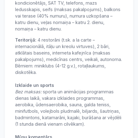
kondicionētājs, SAT TV, telefons, mazs
ledusskapis, seifs (maksas pakalpojums), balkons
vai terase (40% numuru), numura uzkopšana –
katru dienu, veļas nomaiņa – katru 2. dienu,
nomaiņa – katru dienu.
Teritorijā:
4 restorāni (t.sk. a la carte –
internacionālā, itāļu un kreolu virtuves), 2 bāri,
atklātais baseins, interneta kafejnīca (maksas
pakalpojums), medicīnas centrs, veikali, autonoma.
Bērniem: miniklubs (4-12 g.v.), rotaļlaukums,
diskotēka.
Izklaide un sports
Bez maksas:
sporta un animācijas programmas
dienas laikā, vakara izklaides programmas,
aerobika, ūdensaerobika, sauna, galda teniss,
minifutbols, volejbols pludmalē, biljards, šautriņas,
badmintons, katamarāni, kajaki, burāšana ar vējdēli
(1 stunda dienā vienam cilvēkam).
Mūsu komentārs