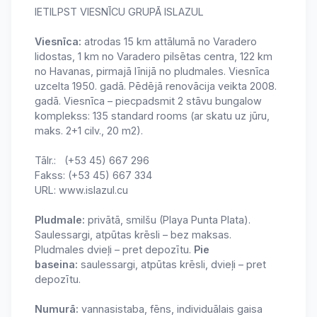
IETILPST VIESNĪCU GRUPĀ ISLAZUL
Viesnīca:
atrodas 15 km attālumā no Varadero
lidostas, 1 km no Varadero pilsētas centra, 122 km
no Havanas, pirmajā līnijā no pludmales. Viesnīca
uzcelta 1950. gadā. Pēdējā renovācija veikta 2008.
gadā. Viesnīca – piecpadsmit 2 stāvu bungalow
komplekss: 135 standard rooms (ar skatu uz jūru,
maks. 2+1 cilv., 20 m2).
Tālr.: (+53 45) 667 296
Fakss: (+53 45) 667 334
URL: www.islazul.cu
Pludmale:
privātā, smilšu (Playa Punta Plata).
Saulessargi, atpūtas krēsli – bez maksas.
Pludmales dvieļi – pret depozītu.
Pie
baseina:
saulessargi, atpūtas krēsli, dvieļi – pret
depozītu.
Numurā:
vannasistaba, fēns, individuālais gaisa