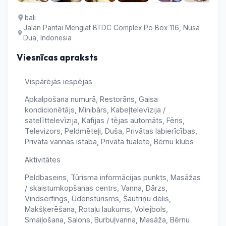
bali
Jalan Pantai Mengiat BTDC Complex Po Box 116, Nusa
Dua, Indonesia
Viesnīcas apraksts
Vispārējās iespējas
Apkalpošana numurā, Restorāns, Gaisa
kondicionētājs, Minibārs, Kabeļtelevīzija /
satelīttelevīzija, Kafijas / tējas automāts, Fēns,
Televizors, Peldmēteļi, Duša, Privātas labierīcības,
Privāta vannas istaba, Privāta tualete, Bērnu klubs
Aktivitātes
Peldbaseins, Tūrisma informācijas punkts, Masāžas
/ skaistumkopšanas centrs, Vanna, Dārzs,
Vindsērfings, Ūdenstūrisms, Šautriņu dēlis,
Makšķerēšana, Rotaļu laukums, Volejbols,
Smaiļošana, Salons, Burbuļvanna, Masāža, Bērnu