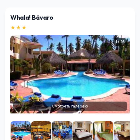
Whala! Bávaro
★★★
1 / 16
Смотреть галерею