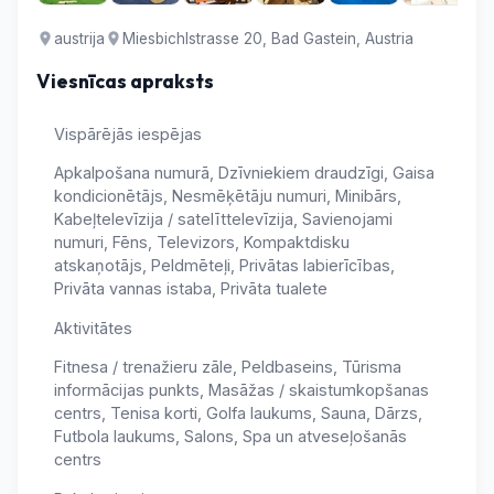
austrija
Miesbichlstrasse 20, Bad Gastein, Austria
Viesnīcas apraksts
Vispārējās iespējas
Apkalpošana numurā, Dzīvniekiem draudzīgi, Gaisa
kondicionētājs, Nesmēķētāju numuri, Minibārs,
Kabeļtelevīzija / satelīttelevīzija, Savienojami
numuri, Fēns, Televizors, Kompaktdisku
atskaņotājs, Peldmēteļi, Privātas labierīcības,
Privāta vannas istaba, Privāta tualete
Aktivitātes
Fitnesa / trenažieru zāle, Peldbaseins, Tūrisma
informācijas punkts, Masāžas / skaistumkopšanas
centrs, Tenisa korti, Golfa laukums, Sauna, Dārzs,
Futbola laukums, Salons, Spa un atveseļošanās
centrs