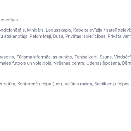
 iespējas
icionētājs, Minibārs, Ledusskapis, Kabeļtelevīzija / satelīttelevīzi
 atskaņotājs, Peldmēteļi, Duša, Privātas labierīcības, Privāta van
dbaseins, Tūrisma informācijas punkts, Tenisa korti, Sauna, Vindsērf
males futbols un volejbols, Niršanas centrs, Ūdensslēpošana, Bēr
istratūra, Konferenču telpa (-as), Valūtas maiņa, Sanāksmju telpa