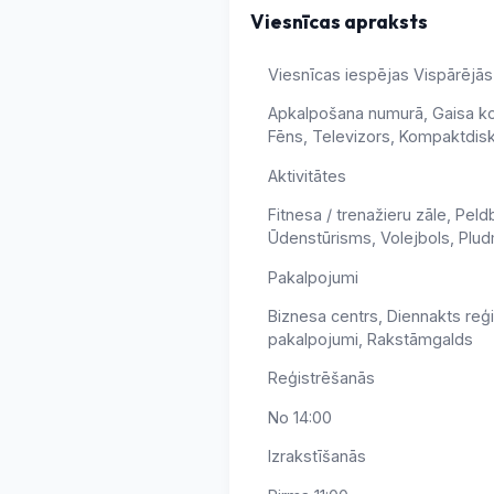
Viesnīcas apraksts
Viesnīcas iespējas Vispārējās
Apkalpošana numurā, Gaisa kond
Fēns, Televizors, Kompaktdisku
Aktivitātes
Fitnesa / trenažieru zāle, Pel
Ūdenstūrisms, Volejbols, Plud
Pakalpojumi
Biznesa centrs, Diennakts reģ
pakalpojumi, Rakstāmgalds
Reģistrēšanās
No 14:00
Izrakstīšanās