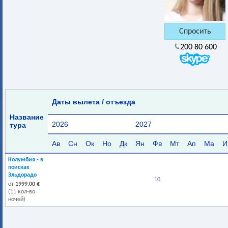
200 80 600
Даты вылета / отъезда
Название
2026
2027
тура
Ав
Сн
Ок
Но
Дк
Ян
Фв
Мт
Ап
Ма
И
Колумбия - в
поисках
Эльдорадо
10
от
1999.00 €
(11 кол-во
ночей)