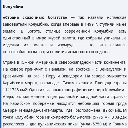
Колумбия
«Страна сказочных богатств»
— так назвали испанские
завоеватели Колумбию, когда впервые в 1499 г. ступили на ее
землю. В Боготе, столице современной Колумбии, есть
единственный в мире Музей золота, где собраны уникальные
изделия из золота и изумруды — то, что осталось
неразграбленным за три столетия испанского господства.
Страна в Южной Америке, в северо-западной части континента.
На севере граничит с Панамой, на востоке - с Венесуэлой и
Бразилией, на юге- с Перу и Эквадором. На севере омывается
Карибским морем, на западе - Тихим океаном. Площадь страны
1141748 км2. Одна из главных топографических черт Колумбии -
Анды, расположенные в центральной и западной части страныю
На Карибском побережье находится небольшая горная гряда
Сьерра-Не-вада-де-Санта-Марта, где расположена высочайшая
точка Колумбии гора Пико-Кристо-баль-Колон (5775 м). В Андах
расположены два вулканических пика: Гуила (5750 м) и Толима