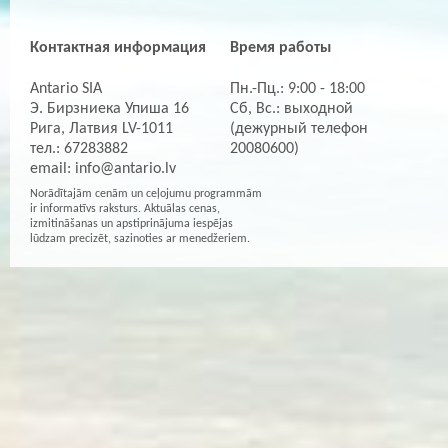
Контактная информация
Время работы
Antario SIA
Пн.-Пц.: 9:00 - 18:00
Э. Бирзниека Упиша 16
Сб, Вс.: выходной
Рига, Латвия LV-1011
(дежурный телефон
тел.: 67283882
20080600)
email:
info@antario.lv
Norādītajām cenām un ceļojumu programmām
ir informatīvs raksturs. Aktuālas cenas,
izmitināšanas un apstiprinājuma iespējas
lūdzam precizēt, sazinoties ar menedžeriem.