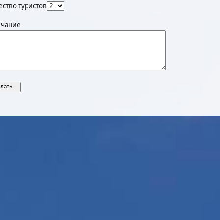
ество туристов
чание