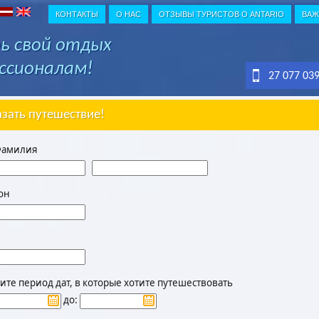
КОНТАКТЫ
О НАС
ОТЗЫВЫ ТУРИСТОВ О ANTARIO
ВАЖ
ь свой отдых
ссионалам!
27 077 03
азать путешествие!
Фамилия
он
те период дат, в которые хотите путешествовать
до: