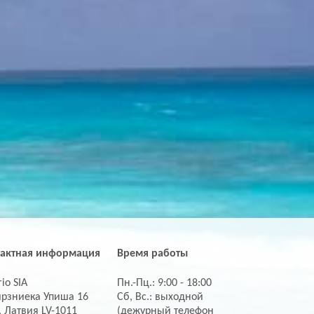
тактная информация
Время работы
io SIA
Пн.-Пц.: 9:00 - 18:00
ирзниека Упиша 16
Сб, Вс.: выходной
, Латвия LV-1011
(дежурный телефон